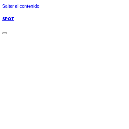
Saltar al contenido
SPOT