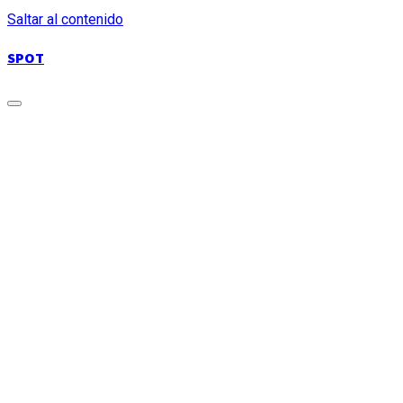
Saltar al contenido
SPOT