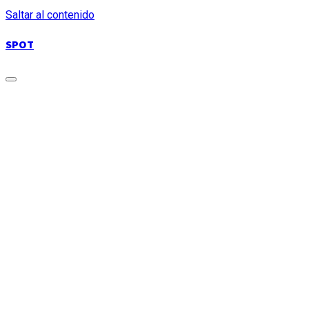
Saltar al contenido
SPOT