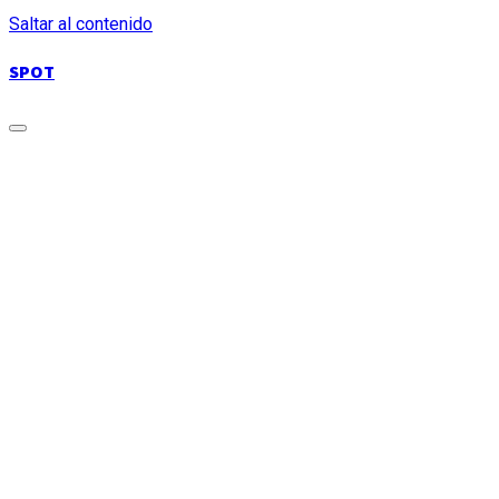
Saltar al contenido
SPOT