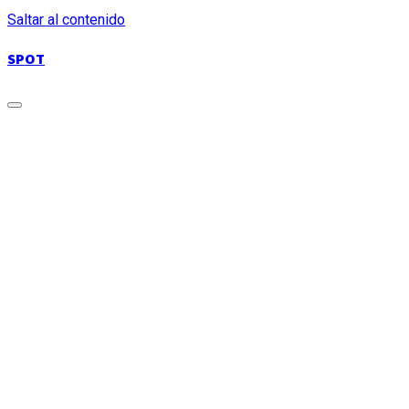
Saltar al contenido
SPOT