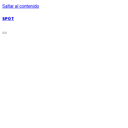
Saltar al contenido
SPOT