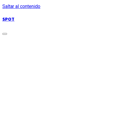
Saltar al contenido
SPOT