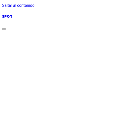
Saltar al contenido
SPOT