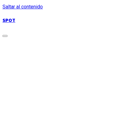
Saltar al contenido
SPOT