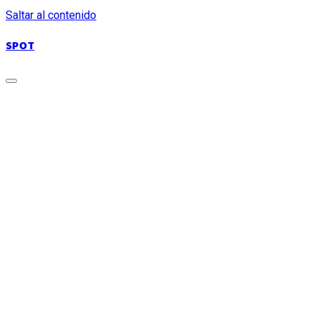
Saltar al contenido
SPOT