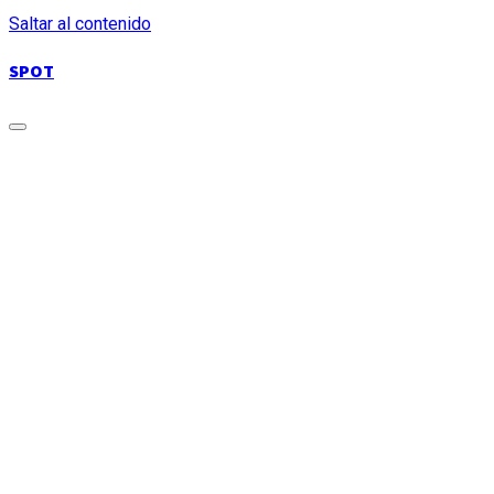
Saltar al contenido
SPOT