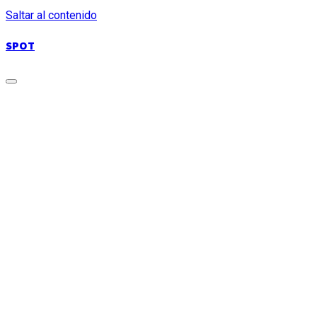
Saltar al contenido
SPOT