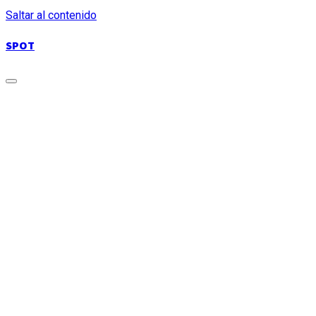
Saltar al contenido
SPOT