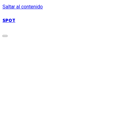
Saltar al contenido
SPOT