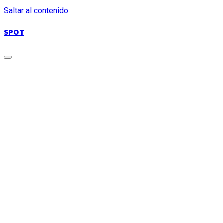
Saltar al contenido
SPOT