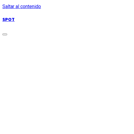
Saltar al contenido
SPOT