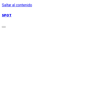
Saltar al contenido
SPOT