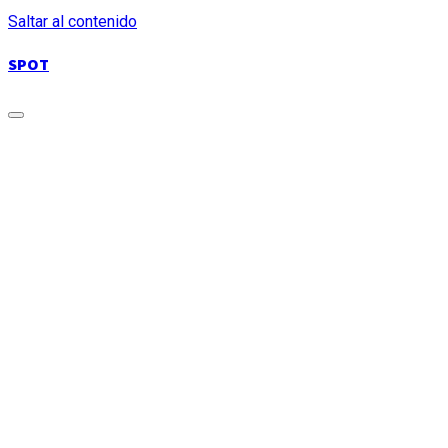
Saltar al contenido
SPOT