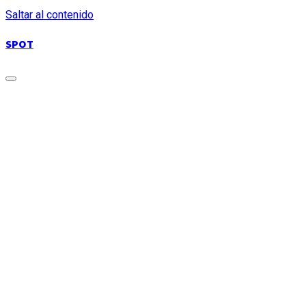
Saltar al contenido
SPOT